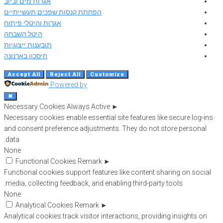
אגרות מים וביוב
הפחתת קנסות שפכים תעשייתיים
אגרות והיטלי פיתוח
היטל השבחה
תובענות ייצוגיות
חיסכון בארנונה
Accept All
Reject All
Customize
Powered by
✖
Necessary Cookies
Always Active
►
Necessary cookies enable essential site features like secure log-ins
and consent preference adjustments. They do not store personal
data.
None
Functional Cookies
Remark
►
Functional cookies support features like content sharing on social
media, collecting feedback, and enabling third-party tools.
None
Analytical Cookies
Remark
►
Analytical cookies track visitor interactions, providing insights on