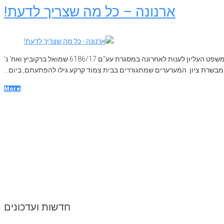
ארנונה – כל מה שצריך לדעת!
ארנונה: רחוב אחד 2 חיובי שונים מה הדין כאשר חלק מדיירי רחוב משלמים ארנונה הגבוה ב- 27% מדיירים אחרים באותו רחוב. על שאלה זו נדרש בית המשפט העליון לענות לאחרונה במסגרת עע"ם 6186/17 שמואל ברקוביץ ואח' נ'
שרת ציון. המערערים שמתגוררים בבית צמוד קרקע גילו להפתעתם, ביום...
More
חדשות ועדכונים