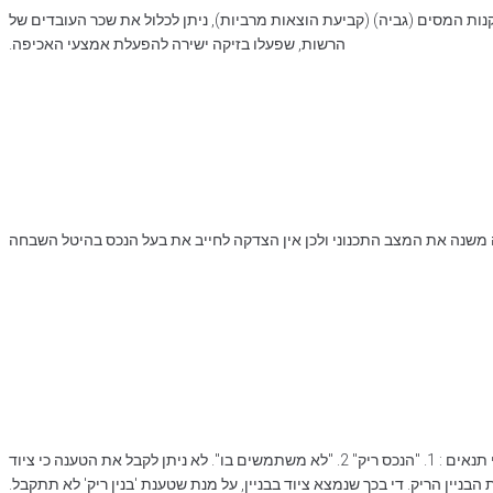
ות המסים (גביה) (קביעת הוצאות מרביות), ניתן לכלול את שכר העובדים של
הרשות, שפעלו בזיקה ישירה להפעלת אמצעי האכיפה.
 משנה את המצב התכנוני ולכן אין הצדקה לחייב את בעל הנכס בהיטל השבחה
על מנת לקבל את פטור מתשלום ארנונה בגין נכס ריק, יש לעמוד בשני תנאים : 1. "הנכס ריק" 2. "לא משתמשים בו". לא ניתן לקבל את הטענה כי ציוד
בניין הריק. די בכך שנמצא ציוד בבניין, על מנת שטענת 'בנין ריק' לא תתקבל.