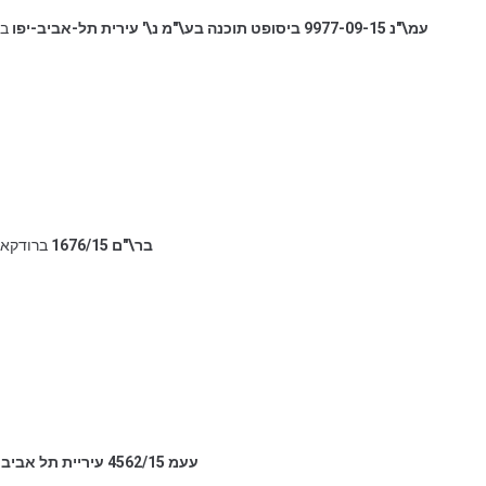
עמ\"נ 9977-09-15 ביסופט תוכנה בע\"מ נ\' עירית תל-אביב-יפו
בי
בר\"ם 1676/15
ברודקאסט
עעמ 4562/15 עיריית תל אביב נ' א.ש. נכסים ובנין (1989) בע"מ