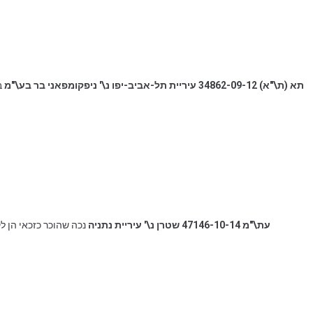
תא (ת\"א) 34862-09-12 עיריית תל-אביב-יפו נ\' ניפקומפאני בר בע\"מ
ב
עת\"מ 47146-10-14 שטרן נ\' עיריית נתניה
נכה שהוכר כזכאי הן ל