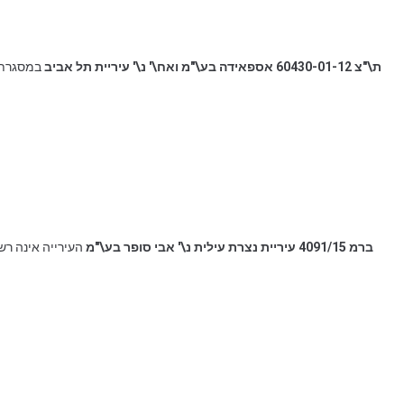
ת\"צ 60430-01-12 אספאידה בע\"מ ואח\' נ\' עיריית תל אביב
במסגרת ת
ברמ 4091/15 ‏עיריית נצרת עילית נ\' אבי סופר בע\"מ
העירייה אינה רש