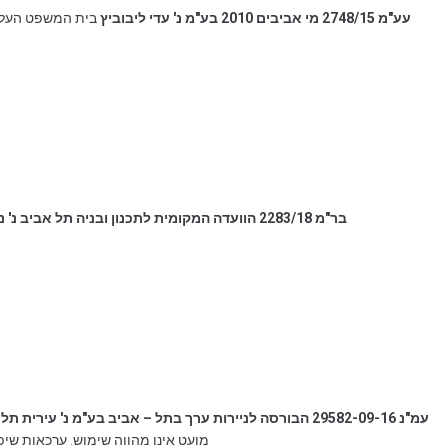
עע"מ 2748/15 מי אביבים 2010 בע"מ נ' עדי ליבוביץ
בית המשפט העליו
בר"מ 2283/18 הוועדה המקומית לתכנון ובניה תל אביב נ' נכסי יד חרוצים בע"מ
עמ"נ 29582-09-16 הבורסה לניירות ערך בתל – אביב בע"מ נ' עירית תל-אביב-יפו
מועט אינו מהווה שימוש. ערכאות שיפוט