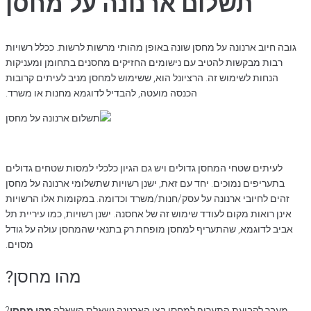
תשלום ארנונה על מחסן
גובה חיוב ארנונה על מחסן שונה באופן מהותי מרשות לרשות. ככלל רשויות
רבות מבקשות להטיב עם נישומים החזיקים מחסנים בתחומן ומעניקות
הנחות לשימוש זה. הרציונל הוא, ששימוש למחסן מניב לעיתים קרובות
הכנסה מועטה, להבדיל לדוגמא מחנות או משרד.
לעיתים שטחי המחסן גדולים ויש גם הגיון כלכלי למסות שטחים גדולים
בתעריפים נמוכים. יחד עם זאת, ישנן רשויות שתשלומי ארנונה על מחסן
זהים לחיובי ארנונה על עסק/חנות/משרד וכדומה. במקומות אלו הרשויות
אינן רואות מקום לעודד שימוש זה של אחסנה. ישנן רשויות, כמו עיריית תל
אביב לדוגמא, שהתעריף למחסן מופחת רק בתנאי שהמחסן עולה על גודל
מסוים.
מהו מחסן?
מעבר לקביעת התעריף למחסן בצו הארנונה נשאלת השאלה
מהו מחסן
?