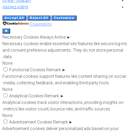
תובענות ייצוגיות
חיסכון בארנונה
Accept All
Reject All
Customize
Powered by
✖
Necessary Cookies
Always Active
►
Necessary cookies enable essential site features like secure log-ins
and consent preference adjustments. They do not store personal
data.
None
Functional Cookies
Remark
►
Functional cookies support features like content sharing on social
media, collecting feedback, and enabling third-party tools.
None
Analytical Cookies
Remark
►
Analytical cookies track visitor interactions, providing insights on
metrics like visitor count, bounce rate, and traffic sources.
None
Advertisement Cookies
Remark
►
Advertisement cookies deliver personalized ads based on your