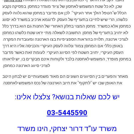
שכן, לא כל שטח המשמש לאחסון של ציוד מוגדר כמחסן. בפסיקה נקבע
הכלל ש"הטפל הולך אחר העיקר". לכן אם מדובר במחסן שהוא נלווה לעסק
כלשהו, הרי שיש לחייבו בתעריף של העסק. לדוגמא ארכיב במשרד לא יסווג
כמחסן אלא כמשרד. מחסן המצוי בחלק האחורי של החנות גם הוא בדרך כלל
לא יחויב בתעריף של מחסן. התשובה לשאלה מתי יראו שטח כלשהו כמחסן
לצרכי ארנונה, תלויה בהוראות הספציפיות בצו הארנונה ומעובדות המקרה.
באופן כללי אם המחסן צמוד ונלווה לעסק העיקרי והכניסה אליו היא דרך
העסק העיקרי, יחויב השטח לפי הסיווג העיקרי. לעומת זאת כאשר מדובר
במחסן מופרד, המשמש לאחסנה בלבד ולקוחות אינם מבקרים בו, יש לראותו
לצרכי סיווג הארנונה כמחסן.
מאחר והפערים בין הסיווגים השונים הם מאוד משמעותיים יש לבחון היטב
את האופן שבו יש "לתקוף" את חיוב הארנונה של נכס המשמש לאחסנה.
יש לכם שאלות בנושא? צלצלו אלינו:
03-5445590
משרד עו”ד דרור יצחקי, הינו משרד