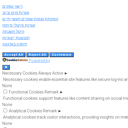
רישוי עסקים
אגרות מים וביוב
הפחתת קנסות שפכים תעשייתיים
אגרות והיטלי פיתוח
היטל השבחה
תובענות ייצוגיות
חיסכון בארנונה
Accept All
Reject All
Customize
Powered by
✖
Necessary Cookies
Always Active
►
Necessary cookies enable essential site features like secure log-ins 
None
Functional Cookies
Remark
►
Functional cookies support features like content sharing on social medi
None
Analytical Cookies
Remark
►
Analytical cookies track visitor interactions, providing insights on metr
None