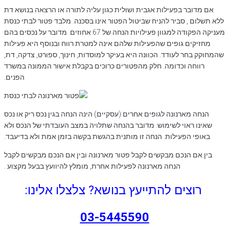
אם מדובר בפעילות אגבית ושולית כגון עליה לתורה או הרצאה בנושא דת
ללא תשלום , סביר להניח שביטול הפטור אינו בסכנה. מלבד פטור לבתי כנסת
מעניקה הפקודה למגוון פעילויות הנחה של 67 אחוזים. מדובר על נכסים בהם
מחזיקים גופים שהפעילות שלהם אינה למטרת רווח ובנוסף היא פעילות
שהמחוקק בחר לעודד. הכוונה היא בעיקר למוסדות, חינוך, ספורט, צדקה, דת,
רווחה וכדומה. חלק מהפטורים כרוכים בקבלת אישור הממונה במשרד
הפנים.
הנחה מארנונה לגופים אחרים (עסקיים) הינה הנחה בגין נכס ריק או נכס
שאינו ראוי לשימוש. מדובר בהנחה שתלויה במצב העובדתי של הנכס ולא
באופי הפעילות. הנחה זו מותנית בהגשת בקשה בזמן אמת ולא בדיעבד.
בין אם הנכם מבקשים לקבל פטור מארנונה ובין אם הנכם מבקשים לקבל
הנחה מארנונה לפעילות אחרת, מומלץ להיוועץ בבעל מקצוע .
רוצים להתייעץ בנושא? צלצלו אלינו:
03-5445590