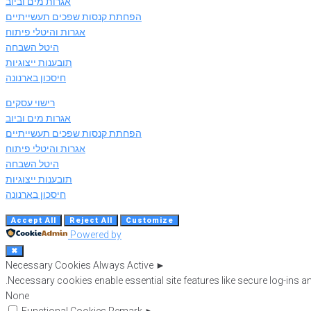
אגרות מים וביוב
הפחתת קנסות שפכים תעשייתיים
אגרות והיטלי פיתוח
היטל השבחה
תובענות ייצוגיות
חיסכון בארנונה
רישוי עסקים
אגרות מים וביוב
הפחתת קנסות שפכים תעשייתיים
אגרות והיטלי פיתוח
היטל השבחה
תובענות ייצוגיות
חיסכון בארנונה
Accept All
Reject All
Customize
Powered by
✖
Necessary Cookies
Always Active
►
Necessary cookies enable essential site features like secure log-ins 
None
Functional Cookies
Remark
►