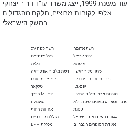
עוד משנת 1999, ייצג משרד עו"ד דרור יצחקי
אלפי לקוחות מרוצים, חלקם מהגדולים
במשק הישראלי
רשת ארומה
רשת קפה גרג
נכסי אריאל
כלל פיננסיים
איסתא
נילית
עיתון מקור ראשון
רשת מלונות אורכידאה
רשת בתי אבות בית בלב
צ'מפיון מוטורס
יפנאוטו
טלקאר
סוכנות מכוניות לים התיכון
קניון M הדרך
מרכז הספורט באוניברסיטת ת"א
טאבולה
טסנת
אחוזות החוף
אגודת העיתונאים בישראל
מכללת ג'ון ברייס
אגודת הסופרים העבריים
מכללת BPM