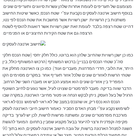
מצומצם של תעריפים לעומת אחרות שלהן עשרות סיווגים ותעריפים שונים.
בנוסף חישוב ארנונה לעסקים נקבעת עפ"י שטח הנכס, כאשר שיטות החישוב
משתנות בין הרשויות. ישנן רשויות אשר מחשבות את שטח הנכס לפי נטו,
דהיינו שטח רצפה בלבד. לעומת זאת ישנן רשויות אשר דואגות להוסיף לשטח
הרצפה גם את שטח הקירות החיצוניים או הפנימיים.
כמו כן ישנן רשויות שהחיוב שלהן הוא ברוטו, כולל חלק יחסי (שטח הנכס חלקי
סה"כ שטחי הנכסים בבניין) ברכוש המשותף (הרכוש המשותף כולל, בין
היתר, את הלובי, חדרי המדרגות, מעברים ועוד). כמו כן צו הארנונה מחלק את
שטחי הרשות לאזורים שונים שלכל אזור תעריף אחר. במקרים מסוימים הקו
המפריד בין אזורים שונים הוא אמצע הכביש או מעברו השני של הרחוב.
הדבר שווה בדיקה. מעבר לפרמטרים שצוינו לעיל, אשר נוגעים לחיוב השוטף
הרגיל של בעל העסק, ניתן לבקש הנחה או פטור מחיובי הארנונה, במקרה שבו
הנכס הוא נכס ריק, או שהנכס במצב של לא ראוי לשימוש. נכס לא ראוי
לשימוש נקבע עפ"י מבחן האדם הסביר. כאמור חישוב חיובי הארנונה לעסק
מורכבת מפרמטרים שונים, ומשתנה מרשות לרשות, לכן יש לערוך בדיקה
מקיפה וקפדנית ורצוי להיעזר בבעל מקצוע שמבין בתחום. המועד להגשת
השגה למנהל הארנונה ברשות, על גובה חישוב ארנונה לעסקים, הוא בתוך 90
יום ממועד קבלת הודעת החיוב. מצב של אי עמידה במועדים עלול להביא