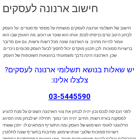
חישוב ארנונה לעסקים
חישוב של תשלומי ארנונה לעסקים מושתת על מספר פרמטרים. על העסק
לבחון היטב טרם כניסתו לנכס, אותו הוא שוכר או רוכש, מה האופן שבו הוא
אמור להיות מחויב. צו הארנונה שונה מכל רשות ורשות, גם אם מדובר
ברשויות סמוכות. לכן תכנון מוקדם יכול לחסוך לבעל העסק סכומים ניכרים.
שכן, הארנונה הינה נדבך משמעותי בהוצאות השוטפות של העסק.
יש שאלות בנושא תשלומי ארנונה לעסקים?
צלצלו אלינו:
03-5445590
לפני הכניסה לנכס נכון יהיה לבחון את צווי הארנונה השונים על מנת להגיע
למסקנה באיזו רשות, החיוב יהיה הכי נמוך. תחילה יש לבחון מהו הסיווג
הרלוונטי לאופי השימוש של העסק ומה התעריף המתאים לו. יתכן ששתי
רשויות סמוכות שלגבי אותו שימוש, מחיבות בתעריף שונה לחלוטין
וההבדלים יכולים להיות משמעותיים מאוד. ישנן רשויות המסתפקות במספר