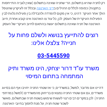
רק לחניה שהיא בתשלום, הרי שחניה שאינה בתשלום (שאין לגביה התייחסות
בתקנות) כפופה לכללים הרגילים ב
דיני הארנונה
ובכלל זה לעיקרון שהטפל
הולך אחר העיקר. דהינו, כי אין מקום להפרדה ולהבדלה בין פעילות נלוות לבין
הפעילות העיקרית של העסק. לכן, כל עוד צו הארנונה אינו קובע אחרת, חיוב
הארנונה של חניה שאינה בתשלום יעשה בהתאם לחיוב העיקרי של העסק.
רוצים להתייעץ בנושא ולשלם פחות על
חנייה?
צלצלו אלינו:
03-5445590
משרד עו”ד דרור יצחקי, הינו משרד ותיק
המתמחה בתחום המיסוי
דהיינו אם מדובר, למשל, במשרדים, כי אז שטחי החניה יחויבו אף הם בסיווג
משרדים, גם אם שטחי החניה נמצאים בריחוק מהמשרדים (למשל במרתפי
החניה). לכן במקרים רבים רצוי לעשות שימוש בשטח חניה שבתשלום, מאשר
לשכור שטח חניה, על מנת לחסוך בחיובי הארנונה.