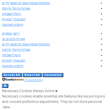
הפחתת קנסות שפכים תעשייתיים
אגרות והיטלי פיתוח
היטל השבחה
תובענות ייצוגיות
חיסכון בארנונה
רישוי עסקים
אגרות מים וביוב
הפחתת קנסות שפכים תעשייתיים
אגרות והיטלי פיתוח
היטל השבחה
תובענות ייצוגיות
חיסכון בארנונה
Accept All
Reject All
Customize
Powered by
✖
Necessary Cookies
Always Active
►
Necessary cookies enable essential site features like secure log-ins
and consent preference adjustments. They do not store personal
data.