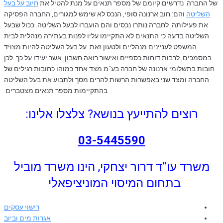
של החברה. נדרשים קיומם של מספר תנאים על מנת להטיל את
חיוב על בעל
השליטה
והם: חוב ארנונה סופי, הנכס לא שימש למגורים, החברה הפסיקה
את פעילותה, לחברה נותרו נכסים והם הועברו לבעל השליטה. ככול שבעל
השליטה בדעה כי התנאים לא התקיימו עליו לפנות בעתירה מנהלית לבית
המשפט לעניינים מנהליים ולטעון זאת. על בעל השליטה להיות מצויד
במסמכים, לרבות דוחות כספיים ואישור רואה חשבון, אשר יעידו על כך. לכן
חובות בתשלומי ארנונה של חברה בע"מ מצד אחד כמוהו כחובות רגילים של
החברה ומצד שני באפשרות הרשות להרים מסך ולתבוע את בעל השליטה
בהתקיימות מספר תנאים מצטברים.
רוצים להתייעץ בנושא? צלצלו אלינו:
03-5445590
משרד עו”ד דרור יצחקי, הינו משרד מוביל
בתחום המיסוי המוניציפאלי
רישוי עסקים
אגרות מים וביוב