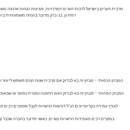
רמת גן, בני ברק מדובר בהנחה משמעותית ביותר של כ- 50% מהחיוב השיורי של "משרדים, שירותים ומסחר". בחלק מהערים קיים תעריף מיוחד לבתי תוכנה ובחלק מהערי
המבחן הכמותי – מבחן זה בא לבדוק אם מרבית שטח הנכס משמש לייצור ופ
המבחן המהותי – מבחן זה בא לבדוק האם התוכנה נמכרת כמוצר או שבאמצעות
לצורך עמידה בקריטריונים הנ"ל דורשות הרשויות לקבל מסמכים רבים מ
במקרים רבים מעמידות הרשויות קשיים, כאשר מדובר בחברה שכבר קי