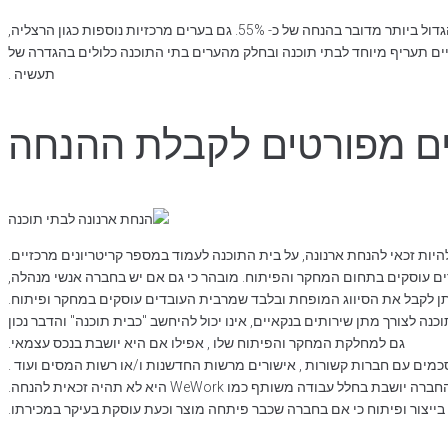
מרבית הערים בישראל לרבות הערים המרכזיות, מציעות הנחות ארנונה משמעותיות לבתי תוכנה. בתל אביב-יפו שהינה העיר שבה מספר בתי התוכנה הוא הגדול ביותר מדובר בהנחה של כ- 55%. גם בערים מרכזיות נוספות כגון הרצליה,
תעשיה .
ים מפורטים לקבלת ההנחה
היות זכאי להנחת ארנונה, על בית התוכנה לעמוד במספר קריטריונים מרכזיים.
ים עוסקים בתחום המחקר והפיתוח. מובהר כי גם אם יש בחברה אנשי מנהלה,
ניתן לקבל את הסיווג המופחת ובלבד שמרבית העובדים עוסקים במחקר ופיתוח.
לצורך מתן שירותים בנקאיים, אינו יכול להיחשב "כבית תוכנה" והדבר נכון
גם למחלקת המחקר והפיתוח שלו , אפילו אם היא יושבת בנכס עצמאי.
מים עם חברות קשורות , אישורים מרשות החדשנות ו/או רשות המסים ועוד .
יושבת בחלל עבודה משותף כמו WeWork היא לא תהיה זכאית להנחה.
יצור ופיתוח כי אם בחברה שכבר פיתחה מוצר וכעת עוסקת בעיקר במכירתו.