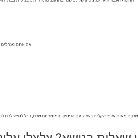
יתרונות העבודה איתנו: ניסיון של 25 שנה בתחום, מומחיות ספציפית בבתי תוכנה, תשלום רק במקרה של הצלחה, ליווי אישי ומקצועי, זמינות גבוהה ללקוחות.
אם אתם מנהלים בי
ם מאות אלפי שקלים בשנה. עם הניסיון והמומחיות שלנו, נוכל לסייע לכם לממ