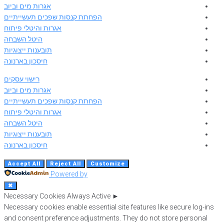
אגרות מים וביוב
הפחתת קנסות שפכים תעשייתיים
אגרות והיטלי פיתוח
היטל השבחה
תובענות ייצוגיות
חיסכון בארנונה
רישוי עסקים
אגרות מים וביוב
הפחתת קנסות שפכים תעשייתיים
אגרות והיטלי פיתוח
היטל השבחה
תובענות ייצוגיות
חיסכון בארנונה
Accept All
Reject All
Customize
Powered by
✖
Necessary Cookies
Always Active
►
Necessary cookies enable essential site features like secure log-ins
and consent preference adjustments. They do not store personal