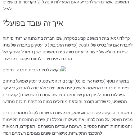
המשפט, אשר נדרש להכריע האם הפעילות עונה ל- 2 הקריטריונים שצוינו
לעיל.
איך זה עובד בפועל?
כך לדוגמא: בית המשפט קבע במקרה, שבו חברת בת נתנה שירותי פיתוח
לחברת אם על בסיס של +cost (פרשת האניבוק) כי עסקינן בחברה של מתן
שירותים ולא של ייצור. לדעתנו טעה בית המשפט, שכן המודל העסקי של
החברה אינו צריך להוות פקטור בקביעה.
במקרה נוסף (פרשת איי פוינט) קבע בית המשפט, כי עסק שפועל בתחום
פיתוח תוכנות בהתאמה אישית, אינו עסק יצרני ולא יזכה להטבה, כי עיקר
הפעילות נוטה לכיוון מתן שירותים. בפרשה אחרת (חשבשבת) קבע בית
המשפט, כי שדרוג תוכנה והוספת מודולים כמוה ככתיבת תוכנה מחדש.
במסגרת הבקשה לשינוי סיווג עסק, מבקשות הרשויות לקבל מסמכים רבים
מבית העסק, על מנת לבחון את פעילותו ובכלל זה, פירוט התוכנות הקיימות
והמפותחות, דוחות כספיים, רשימת עובדים הכשרתם ותפקידם, דוגמאות
להסכמי התקשרות, אישורים שונים מגופים רשמיים ועוד.