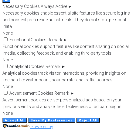
✖
Necessary Cookies
Always Active
►
Necessary cookies enable essential site feat
and consent preference adjustments. They d
data.
None
Functional Cookies
Remark
►
Functional cookies support features like co
media, collecting feedback, and enabling thir
None
Analytical Cookies
Remark
►
Analytical cookies track visitor interactions,
metrics like visitor count, bounce rate, and t
None
Advertisement Cookies
Remark
►
Advertisement cookies deliver personalized
previous visits and analyze the effectivene
None
Accept All
Save My Preferences
Reje
Powered by